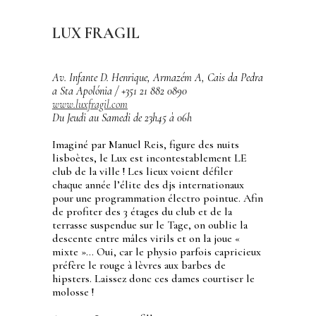
LUX FRAGIL
Av. Infante D. Henrique, Armazém A, Cais da Pedra
a Sta Apolónia / +351 21 882 0890
www.luxfragil.com
Du Jeudi au Samedi de 23h45 à 06h
Imaginé par Manuel Reis, figure des nuits
lisboètes, le Lux est incontestablement LE
club de la ville ! Les lieux voient défiler
chaque année l’élite des djs internationaux
pour une programmation électro pointue. Afin
de profiter des 3 étages du club et de la
terrasse suspendue sur le Tage, on oublie la
descente entre mâles virils et on la joue «
mixte »… Oui, car le physio parfois capricieux
préfère le rouge à lèvres aux barbes de
hipsters. Laissez donc ces dames courtiser le
molosse !