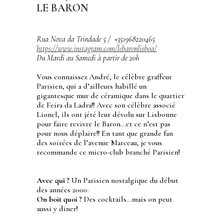
LE BARON
Rua Nova da Trindade 5 / +351968220465
https://www.instagram.com/lebaronlisboa/
Du Mardi au Samedi à partir de 20h
Vous connaissez André, le célèbre graffeur
Parisien, qui a d’ailleurs habillé un
gigantesque mur de céramique dans le quartier
de Feira da Ladra!! Avec son célèbre associé
Lionel, ils ont jété leur dévolu sur Lisbonne
pour faire revivre le Baron…et ce n’est pas
pour nous déplaire!! En tant que grande fan
des soirées de l’avenue Marceau, je vous
recommande ce micro-club branché Parisien!
Avec qui ?
Un Parisien nostalgique du début
des années 2000.
On boit quoi ?
Des cocktails…mais on peut
aussi y diner!