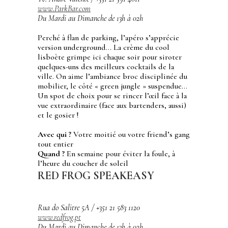
www.ParkBar.com
Du Mardi au Dimanche de 13h à 02h
Perché à flan de parking, l’apéro s’apprécie
version underground… La crème du cool
lisboète grimpe ici chaque soir pour siroter
quelques-uns des meilleurs cocktails de la
ville. On aime l’ambiance broc disciplinée du
mobilier, le côté « green jungle » suspendue…
Un spot de choix pour se rincer l’œil face à la
vue extraordinaire (face aux bartenders, aussi)
et le gosier !
Avec qui ?
Votre moitié ou votre friend’s gang
tout entier
Quand ?
En semaine pour éviter la foule, à
l’heure du coucher de soleil
RED FROG SPEAKEASY
Rua do Salitre 5A / +351 21 583 1120
www.redfrog.pt
Du Mardi au Dimanche de 13h à 02h