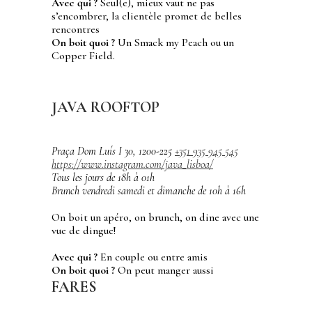
Avec qui ?
Seul(e), mieux vaut ne pas
s’encombrer, la clientèle promet de belles
rencontres
On boit quoi ?
Un Smack my Peach ou un
Copper Field.
JAVA ROOFTOP
Praça Dom Luís I 30, 1200-225
+351 935 945 545
https://www.instagram.com/java_lisboa/
Tous les jours de 18h à 01h
Brunch vendredi samedi et dimanche de 10h à 16h
On boit un apéro, on brunch, on dine avec une
vue de dingue!
Avec qui ?
En couple ou entre amis
On boit quoi ?
On peut manger aussi
FARES