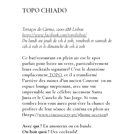
TOPO CHIADO
Terraços do Carmo, 1200-288 Lisboa
https://www.facebook.com/topolisboa/
Du lundi au jeudi de 11h à 20h, vendredi et samedi de
12h à 02h et le dimanche de 11h à 20h
Ce bar/restaurant en plein air est le spot
parfait pour boire un verre, particulièrement
leurs cocktails signature! C’est le deuxième
emplacement
TOPO
, et il a transformé
l’arrière des ruines d’un ancien Couvent en un
espace lounge surprenant, avec une vue
imprenable sur le célèbre ascenseur Santa
Justa et le Castelo de Sao Jorge. Si vous
tombez bien vous aurez peut-être la chance de
profiter de leur séance de cinéma en plein air
(https://
www.cinesociety.pt/#home-section
)
Avec qui ?
En amoureux ou en bande.
On boit quoi ?
Des cocktails!