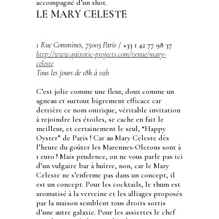
accompagné d’un shot.
LE MARY CELESTE
1 Rue Commines, 75003 Paris
/
+33 1 42 77 98 37
http://www.quixotic-projects.com/venue/mary-
celeste
Tous les jours de 18h à 02h
C’est jolie comme une fleur, doux comme un
agneau et surtout bigrement efficace car
derrière ce nom onirique, véritable invitation
à rejoindre les étoiles, se cache en fait le
meilleur, et certainement le seul, “Happy
Oyster” de Paris ! Car au Mary Celeste dès
l’heure du goûter les Marennes-Olerons sont à
1 euro ! Mais prudence, on ne vous parle pas ici
d’un vulgaire bar à huître, non, car le Mary
Celeste ne s’enferme pas dans un concept, il
est un concept. Pour les cocktails, le rhum est
aromatisé à la verveine et les alliages proposés
par la maison semblent tous droits sortis
d’une autre galaxie. Pour les assiettes le chef