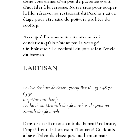
donc vous armer d’un peu de patience avant
d’accéder à la terrasse. Notre truc pour couper
la file, réserver au restaurant du Perchoir au 6e
étage pour être sure de pouvoir profiter du
rooftop.
Avec qui?
En amoureux ou entre amis à
condition qu’ils n’aient pas le vertige!
On boit quoi?
Le cocktail du jour selon l’envie
du barman.
L’ARTISAN
14 Rue Bochart de Saron, 75009 Paris/
+33 1 48 74
65 38
http://artisan-bar.fr
Du lundi au Mercredi de 19h à 01h et du Jeudi au
Samedi de 19h à 02h
Dans cet atelier tout en bois, la matière brute,
l’ingrédient, le bon est à l’honneur! Cocktails
à base d’alcools classiques ou d’antan mais