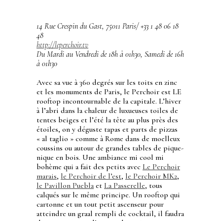
14 Rue Crespin du Gast, 75011 Paris/ +33 1 48 06 18
48
http://leperchoir.tv
Du Mardi au Vendredi de 18h à 01h30, Samedi de 16h
à 01h30
Avec sa vue à 360 degrés sur les toits en zinc
et les monuments de Paris, le Perchoir est LE
rooftop incontournable de la capitale. L’hiver
à l’abri dans la chaleur de luxueuses toiles de
tentes beiges et l’été la tête au plus près des
étoiles, on y déguste tapas et parts de pizzas
« al taglio » comme à Rome dans de moelleux
coussins ou autour de grandes tables de pique-
nique en bois. Une ambiance mi cool mi
bohème qui a fait des petits avec
Le Perchoir
marais
,
le Perchoir de l’est
,
le Perchoir MK2
,
le Pavillon Puebla
et
La Passerelle
, tous
calqués sur le même principe. Un rooftop qui
cartonne et un tout petit ascenseur pour
atteindre un graal rempli de cocktail, il faudra