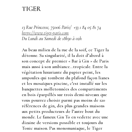
TIGER
13 Rue Princesse, 75006 Paris/
+33 1 84 05 81 74
https://www.tiger-paris.com
Du Lundi au Samedi de 18h30 à 02h
Au beau milieu de la rue de la soif, ce Tiger la
détonne. Sa singularité, il la doit d’abord à
son concept de premier « Bar à Gin » de Paris
mais aussi à son ambiance…tropicale. Entre la
végétation luxuriante du papier peint, les
ampoules qui tombent du plafond façon lianes
et les mosaïques piscine, c’est installé sur les
banquettes molletonnées des compartiments
en bois éparpillés sur trois demi-niveaux que
vous pourrez choisir parmi pas moins de 120
références de gin, des plus grandes maisons
aux petits producteurs de l’autre bout du
monde. Le fameux Gin To en vedette avec une
dizaine de versions possible et toujours du
Tonic maison. Pas monomaniaque, le Tiger