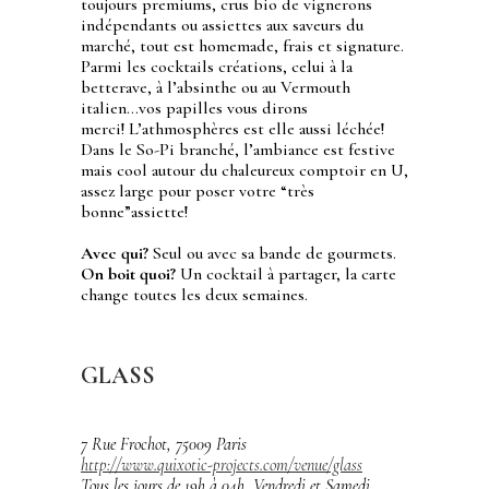
toujours premiums, crus bio de vignerons
indépendants ou assiettes aux saveurs du
marché, tout est homemade, frais et signature.
Parmi les cocktails créations, celui à la
betterave, à l’absinthe ou au Vermouth
italien…vos papilles vous dirons
merci! L’athmosphères est elle aussi léchée!
Dans le So-Pi branché, l’ambiance est festive
mais cool autour du chaleureux comptoir en U,
assez large pour poser votre “très
bonne”assiette!
Avec qui?
Seul ou avec sa bande de gourmets.
On boit quoi?
Un cocktail à partager, la carte
change toutes les deux semaines.
GLASS
7 Rue Frochot, 75009 Paris
http://www.quixotic-projects.com/venue/glass
Tous les jours de 19h à 04h, Vendredi et Samedi