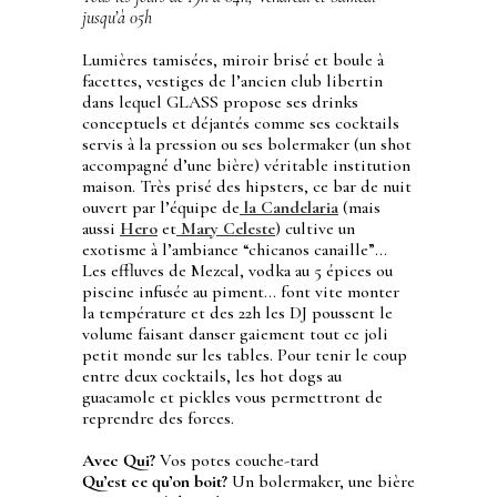
jusqu’à 05h
Lumières tamisées, miroir brisé et boule à
facettes, vestiges de l’ancien club libertin
dans lequel GLASS propose ses drinks
conceptuels et déjantés comme ses cocktails
servis à la pression ou ses bolermaker (un shot
accompagné d’une bière) véritable institution
maison. Très prisé des hipsters, ce bar de nuit
ouvert par l’équipe de
la Candelaria
(mais
aussi
Hero
et
Mary Celeste
) cultive un
exotisme à l’ambiance “chicanos canaille”…
Les effluves de Mezcal, vodka au 5 épices ou
piscine infusée au piment… font vite monter
la température et des 22h les DJ poussent le
volume faisant danser gaiement tout ce joli
petit monde sur les tables. Pour tenir le coup
entre deux cocktails, les hot dogs au
guacamole et pickles vous permettront de
reprendre des forces.
Avec Qui?
Vos potes couche-tard
Qu’est ce qu’on boit?
Un bolermaker, une bière