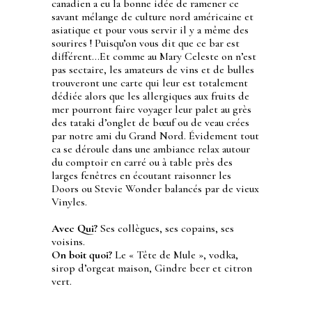
canadien a eu la bonne idée de ramener ce
savant mélange de culture nord américaine et
asiatique et pour vous servir il y a même des
sourires ! Puisqu’on vous dit que ce bar est
différent…Et comme au Mary Celeste on n’est
pas sectaire, les amateurs de vins et de bulles
trouveront une carte qui leur est totalement
dédiée alors que les allergiques aux fruits de
mer pourront faire voyager leur palet au grès
des tataki d’onglet de bœuf ou de veau crées
par notre ami du Grand Nord. Évidement tout
ca se déroule dans une ambiance relax autour
du comptoir en carré ou à table près des
larges fenêtres en écoutant raisonner les
Doors ou Stevie Wonder balancés par de vieux
Vinyles.
Avec Qui?
Ses collègues, ses copains, ses
voisins.
On boit quoi?
Le « Tête
de Mule », vodka,
sirop d’orgeat
maison, Gindre
beer et citron
vert.