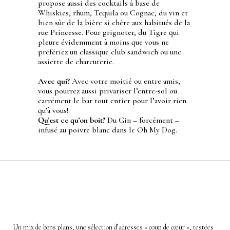
propose aussi des cocktails à base de
Whiskies, rhum, Tequila ou Cognac, du vin et
bien sûr de la bière si chère aux habitués de la
rue Princesse. Pour grignoter, du Tigre qui
pleure évidemment à moins que vous ne
préfériez un classique club sandwich ou une
assiette de charcuterie.
Avec qui?
Avec votre moitié ou entre amis,
vous pourrez aussi privatiser l’entre-sol ou
carrément le bar tout entier pour l’avoir rien
qu’à vous!
Qu’est ce qu’on boit?
Du Gin – forcément –
infusé au poivre blanc dans le Oh My Dog.
Un mix de bons plans, une sélection d’adresses « coup de cœur », testées