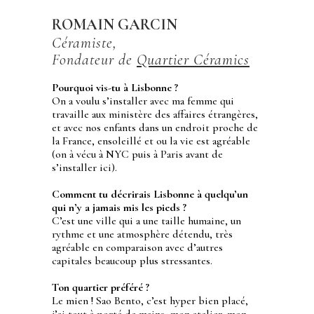
ROMAIN GARCIN
Céramiste,
Fondateur de
Quartier Céramics
Pourquoi vis-tu à Lisbonne ?
On a voulu s’installer avec ma femme qui
travaille aux ministère des affaires étrangères,
et avec nos enfants dans un endroit proche de
la France, ensoleillé et ou la vie est agréable
(on à vécu à NYC puis à Paris avant de
s’installer ici).
Comment tu décrirais Lisbonne à quelqu’un
qui n’y a jamais mis les pieds ?
C’est une ville qui a une taille humaine, un
rythme et une atmosphère détendu, très
agréable en comparaison avec d’autres
capitales beaucoup plus stressantes.
Ton quartier préféré ?
Le mien ! Sao Bento, c’est hyper bien placé,
j’ai tout à porté de mains, mon atelier, mon