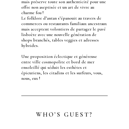
mais préserve toute son authenticité pour une
offre non aseptisée et un art de vivre au
charme fou !
Le folklore d’antan s’épanouit au travers de
commerces ou restaurants familiaux ancestraux
mais acceptent volontiers de partager le pavé
lisboète avec une nouvelle génération de
shops branchés, tables veggies et adresses
hybrides.
Une proposition éclectique et généreuse
entre ville cosmopolite et bord de mer
ensoleillé qui séduit les esthètes et
épicuriens, les citadins et les surfeurs, vous,
nous, eux !
WHO’S GUEST?