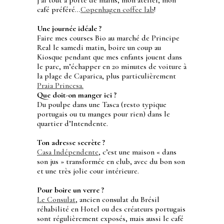
café préféré…
Copenhagen coffee lab
!
Une journée idéale ?
Faire mes courses Bio au marché de Principe
Real le samedi matin, boire un coup au
Kiosque pendant que mes enfants jouent dans
le parc, m’échapper en 20 minutes de voiture à
la plage de Caparica, plus particulièrement
Praia Princesa.
Que doit-on manger ici ?
Du poulpe dans une Tasca (resto typique
portugais ou tu manges pour rien) dans le
quartier d’Intendente.
Ton adresse secrète ?
Casa Indépendente
, c’est une maison « dans
son jus » transformée en club, avec du bon son
et une très jolie cour intérieure.
Pour boire un verre ?
Le Consulat
, ancien consulat du Brésil
réhabilité en Hotel ou des créateurs portugais
sont régulièrement exposés, mais aussi le café