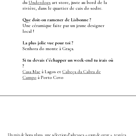
du
Underdogs
art store, juste au bord de la
rivière, dans le quartier de cais do sodre.
Que doit-on ramener de Lisbonne ?
Une céramique faite par un jeune designer
local !
La plus jolie vue pour toi ?
Senhora do monte à Graça.
Si tu devais t’échapper un week-end tu irais où
?
Casa Mae
à Lagos et
Cabeça da Cabra de
Campo
à Porto Covo
Un mix de bons plans, une sélection d’adresses « coup de cœur », testées